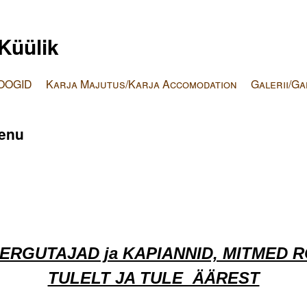
Küülik
OOGID
Karja Majutus/Karja Accomodation
Galerii/Ga
enu
ERGUTAJAD ja KAPIANNID, MITMED 
TULELT JA TULE ÄÄREST