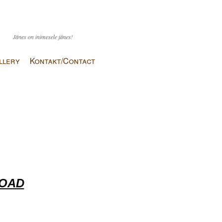
Jänes on inimesele jänes!
llery
Kontakt/Contact
ROAD