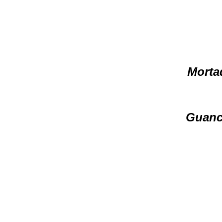
Mortad
Guanci