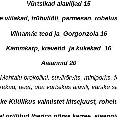
Vürtsikad aiaviljad
15
e viilakad,
trühvliõli,
parmesan, rohelus
Viinamäe teod ja Gorgonzola 16
Kammkarp, krevetid ja kukekad 16
Aiaannid 20
Mahtalu brokoliini, suvikõrvits, miniporks, 
kekad, peet, uba vürtsikas aiavili, värske sa
ke Küülikus valmistet kitsejuust, rohel
l grillitud Iberico põrsa karree, aiaann