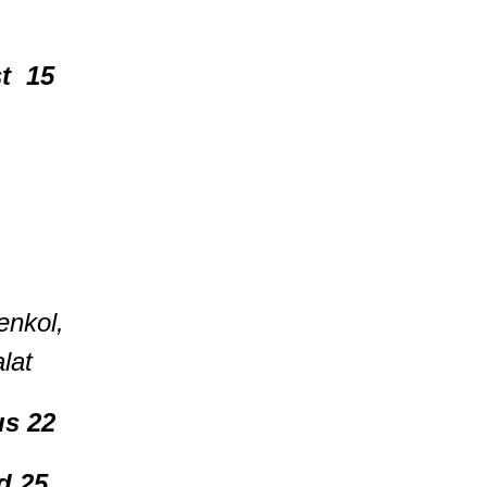
t 15
fenkol,
lat
us 22
id 25