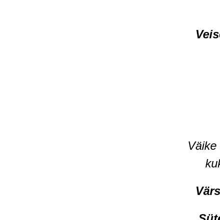
Veis
Väike 
ku
Värs
Süte