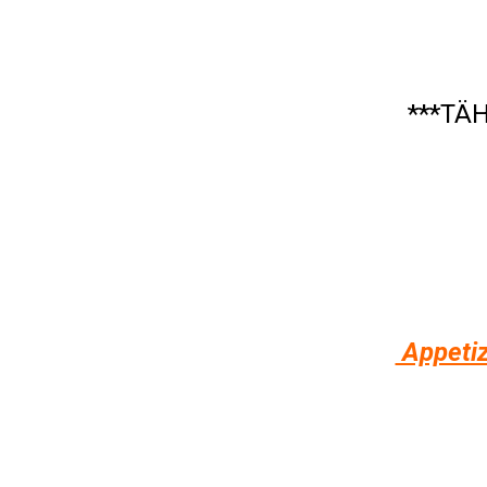
***TÄ
Appetiz